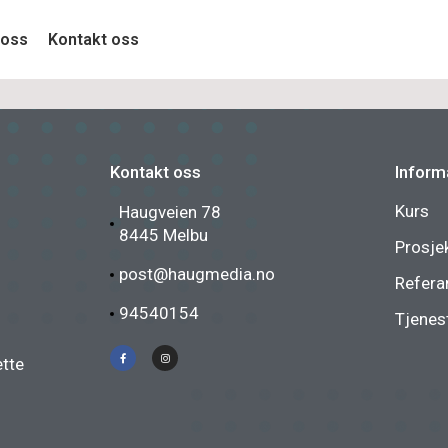
oss
Kontakt oss
Kontakt oss
Inform
Kurs
Haugveien 78
8445 Melbu
Prosje
post@haugmedia.no
Refera
94540154
Tjenes
ette